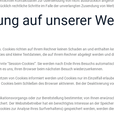
ntlichten Kontaktdaten zur Übersendung von nicht ausdrücklich angefor
rücklich rechtliche Schritte im Falle der unverlangten Zusendung von We
ung auf unserer We
s. Cookies richten auf Ihrem Rechner keinen Schaden an und enthalten ke
ies sind kleine Textdateien, die auf Ihrem Rechner abgelegt werden und di
nnte “Session-Cookies”. Sie werden nach Ende Ihres Besuchs automatisch
hen es uns, Ihren Browser beim nächsten Besuch wiederzuerkennen.
Setzen von Cookies informiert werden und Cookies nur im Einzelfall erlau
Cookies beim Schließen des Browser aktivieren. Bei der Deaktivierung von
ationsvorgangs oder zur Bereitstellung bestimmter, von Ihnen erwünscht
chert. Der Websitebetreiber hat ein berechtigtes Interesse an der Speiche
 Cookies zur Analyse Ihres Surfverhaltens) gespeichert werden, werden di